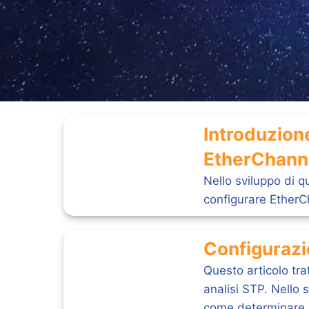
Introduzione
EtherChann
Nello sviluppo di 
configurare EtherCh
Configurazi
Questo articolo tra
analisi STP. Nello 
come determinare l