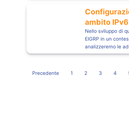
Configurazi
ambito IPv6
Nello sviluppo di q
EIGRP in un contes
analizzeremo le adi
Precedente
1
2
3
4