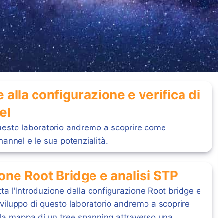
 alla configurazione e verifica di
el
questo laboratorio andremo a scoprire come
annel e le sue potenzialità.
one Root Bridge e analisi STP
tta l'Introduzione della configurazione Root bridge e
sviluppo di questo laboratorio andremo a scoprire
a mappa di un tree spanning attraverso una