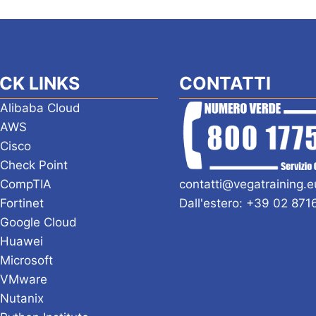
CK LINKS
CONTATTI
 Alibaba Cloud
i AWS
 Cisco
 Check Point
 CompTIA
contatti@vegatraining.e
 Fortinet
Dall'estero: +39 02 87
 Google Cloud
 Huawei
 Microsoft
i VMware
 Nutanix