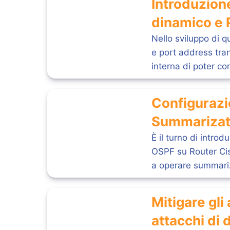
Introduzion
dinamico e 
Nello sviluppo di 
e port address tran
interna di poter co
Configurazi
Summarizat
È il turno di intro
OSPF su Router Cis
a operare summarizz
Mitigare gli
attacchi di