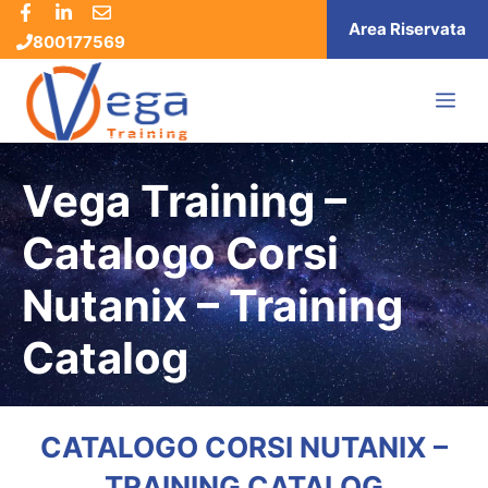
Vai
Area Riservata
800177569
al
contenuto
ME
Vega Training –
Catalogo Corsi
Nutanix – Training
Catalog
CATALOGO CORSI NUTANIX –
TRAINING CATALOG