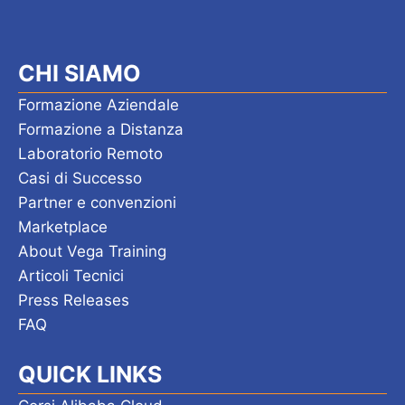
a
v
CHI SIAMO
i
g
Formazione Aziendale
Formazione a Distanza
a
Laboratorio Remoto
z
Casi di Successo
i
Partner e convenzioni
Marketplace
o
About Vega Training
n
Articoli Tecnici
e
Press Releases
FAQ
QUICK LINKS