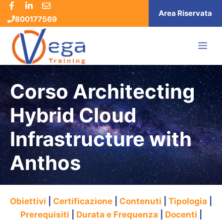
Vai
Area Riservata
800177569
al
contenuto
ME
Corso Architecting
Hybrid Cloud
Infrastructure with
Anthos
Obiettivi
|
Certificazione
|
Contenuti
|
Tipologia
|
Prerequisiti
|
Durata e Frequenza
|
Docenti
|