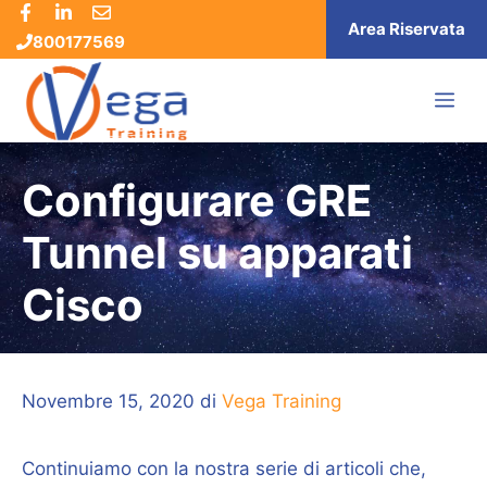
Vai
Area Riservata
800177569
al
contenuto
ME
Configurare GRE
Tunnel su apparati
Cisco
Novembre 15, 2020
di
Vega Training
Continuiamo con la nostra serie di articoli che,