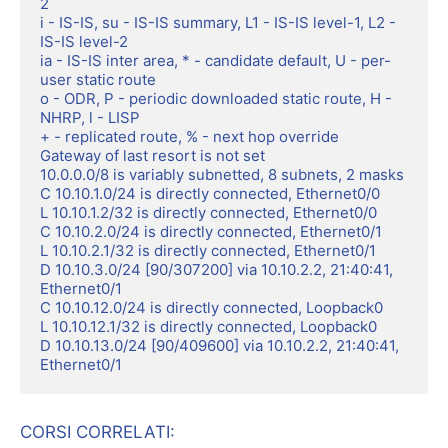
2

i - IS-IS, su - IS-IS summary, L1 - IS-IS level-1, L2 - 
IS-IS level-2

ia - IS-IS inter area, * - candidate default, U - per-
user static route

o - ODR, P - periodic downloaded static route, H - 
NHRP, l - LISP

+ - replicated route, % - next hop override

Gateway of last resort is not set

10.0.0.0/8 is variably subnetted, 8 subnets, 2 masks

C 10.10.1.0/24 is directly connected, Ethernet0/0

L 10.10.1.2/32 is directly connected, Ethernet0/0

C 10.10.2.0/24 is directly connected, Ethernet0/1

L 10.10.2.1/32 is directly connected, Ethernet0/1

D 10.10.3.0/24 [90/307200] via 10.10.2.2, 21:40:41, 
Ethernet0/1

C 10.10.12.0/24 is directly connected, Loopback0

L 10.10.12.1/32 is directly connected, Loopback0

D 10.10.13.0/24 [90/409600] via 10.10.2.2, 21:40:41, 
Ethernet0/1
CORSI CORRELATI: