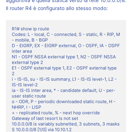
aggiuntiva è quella statica verso la rete 10.0.0.0/8.
Il router R4 è configurato allo stesso modo:
R1# show ip route

Codes: L - local, C - connected, S - static, R - RIP, M 
- mobile, B - BGP

D - EIGRP, EX - EIGRP external, O - OSPF, IA - OSPF 
inter area

N1 - OSPF NSSA external type 1, N2 - OSPF NSSA 
external type 2

E1 - OSPF external type 1, E2 - OSPF external type 
2

i - IS-IS, su - IS-IS summary, L1 - IS-IS level-1, L2 - 
IS-IS level-2

ia - IS-IS inter area, * - candidate default, U - per-
user static route

o - ODR, P - periodic downloaded static route, H - 
NHRP, l - LISP

+ - replicated route, % - next hop override

Gateway of last resort is not set

10.0.0.0/8 is variably subnetted, 3 subnets, 3 masks

S 10.0.0.0/8 [1/0] via 10.10.1.2
