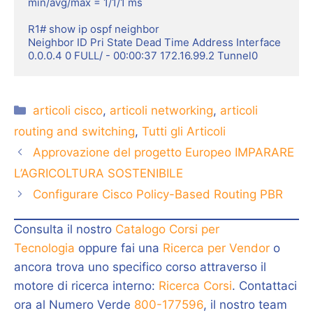
min/avg/max = 1/1/1 ms

R1# show ip ospf neighbor

Neighbor ID Pri State Dead Time Address Interface

0.0.0.4 0 FULL/ - 00:00:37 172.16.99.2 Tunnel0
Categorie
articoli cisco
,
articoli networking
,
articoli
routing and switching
,
Tutti gli Articoli
Approvazione del progetto Europeo IMPARARE
L’AGRICOLTURA SOSTENIBILE
Configurare Cisco Policy-Based Routing PBR
Consulta il nostro
Catalogo Corsi per
Tecnologia
oppure fai una
Ricerca per Vendor
o
ancora trova uno specifico corso attraverso il
motore di ricerca interno:
Ricerca Corsi
. Contattaci
ora al Numero Verde
800-177596
, il nostro team