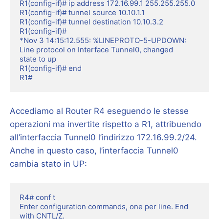
R1(config-if)# ip address 172.16.99.1 255.255.255.0

R1(config-if)# tunnel source 10.10.1.1

R1(config-if)# tunnel destination 10.10.3.2

R1(config-if)#

*Nov 3 14:15:12.555: %LINEPROTO-5-UPDOWN: 
Line protocol on Interface Tunnel0, changed

state to up

R1(config-if)# end

R1#
Accediamo al Router R4 eseguendo le stesse
operazioni ma invertite rispetto a R1, attribuendo
all’interfaccia Tunnel0 l’indirizzo 172.16.99.2/24.
Anche in questo caso, l’interfaccia Tunnel0
cambia stato in UP:
R4# conf t

Enter configuration commands, one per line. End 
with CNTL/Z.
