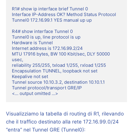
R1# show ip interface brief Tunnel 0

Interface IP-Address OK? Method Status Protocol

Tunnel0 172.16.99.1 YES manual up up

R4# show interface Tunnel 0

Tunnel0 is up, line protocol is up

Hardware is Tunnel

Internet address is 172.16.99.2/24

MTU 17916 bytes, BW 100 Kbit/sec, DLY 50000 
usec,

reliability 255/255, txload 1/255, rxload 1/255

Encapsulation TUNNEL, loopback not set

Keepalive not set

Tunnel source 10.10.3.2, destination 10.10.1.1

Tunnel protocol/transport GRE/IP

<... output omitted ...>
Visualizziamo la tabella di routing di R1, rilevando
che il traffico destinato alla rete 172.16.99.0/24
“entra” nel Tunnel GRE (Tunnel0):