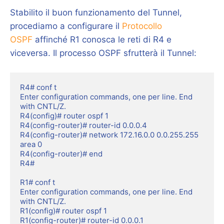
Stabilito il buon funzionamento del Tunnel,
procediamo a configurare il
Protocollo
OSPF
affinché R1 conosca le reti di R4 e
viceversa. Il processo OSPF sfrutterà il Tunnel:
R4# conf t

Enter configuration commands, one per line. End 
with CNTL/Z.

R4(config)# router ospf 1

R4(config-router)# router-id 0.0.0.4

R4(config-router)# network 172.16.0.0 0.0.255.255 
area 0

R4(config-router)# end

R4#

R1# conf t

Enter configuration commands, one per line. End 
with CNTL/Z.

R1(config)# router ospf 1

R1(config-router)# router-id 0.0.0.1
