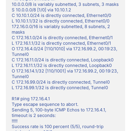
10.0.0.0/8 is variably subnetted, 3 subnets, 3 masks

S 10.0.0.0/8 [1/0] via 10.10.1.2

C 10.10.1.0/24 is directly connected, Ethernet0/0

L 10.10.1.1/32 is directly connected, Ethernet0/0

172.16.0.0/16 is variably subnetted, 8 subnets, 2 
masks

C 172.16.1.0/24 is directly connected, Ethernet0/1

L 172.16.1.1/32 is directly connected, Ethernet0/1

O 172.16.4.0/24 [110/1010] via 172.16.99.2, 00:19:23, 
Tunnel0

C 172.16.11.0/24 is directly connected, Loopback0

L 172.16.11.1/32 is directly connected, Loopback0

O 172.16.14.1/32 [110/1001] via 172.16.99.2, 00:19:23, 
Tunnel0

C 172.16.99.0/24 is directly connected, Tunnel0

L 172.16.99.1/32 is directly connected, Tunnel0

R1# ping 172.16.4.1

Type escape sequence to abort.

Sending 5, 100-byte ICMP Echos to 172.16.4.1, 
timeout is 2 seconds:

!!!!!

Success rate is 100 percent (5/5), round-trip 