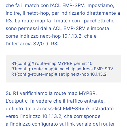
che fa il match con l’ACL EMP-SRV. Impostiamo,
inoltre, il netxt-hop, per indirizzarlo direttamente a
R3. La route map fa il match con i pacchetti che
sono permessi dalla ACL EMP-SRV e imposta
come indirizzo next-hop 10.1.13.2, che è
l’interfaccia S2/0 di R3:
R1(config)# route-map MYPBR permit 10

R1(config-route-map)# match ip address EMP-SRV

R1(config-route-map)# set ip next-hop 10.1.13.2
Su R1 verifichiamo la route map MYPBR.
L’output ci fa vedere che il traffico entrante,
definito dalla access-list EMP-SRV è instradato
verso l’indirizzo 10.1.13.2, che corrisponde
all’indirizzo configurato sul link seriale del router