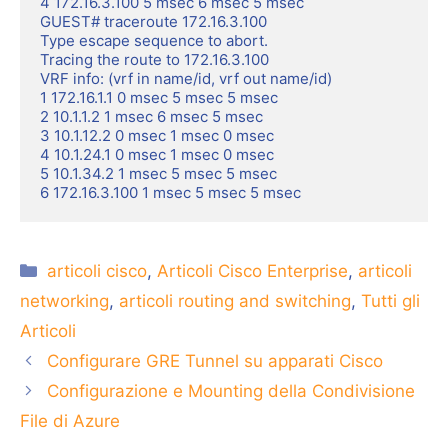
4 172.16.3.100 5 msec 6 msec 5 msec

GUEST# traceroute 172.16.3.100

Type escape sequence to abort.

Tracing the route to 172.16.3.100

VRF info: (vrf in name/id, vrf out name/id)

1 172.16.1.1 0 msec 5 msec 5 msec

2 10.1.1.2 1 msec 6 msec 5 msec

3 10.1.12.2 0 msec 1 msec 0 msec

4 10.1.24.1 0 msec 1 msec 0 msec

5 10.1.34.2 1 msec 5 msec 5 msec

6 172.16.3.100 1 msec 5 msec 5 msec
Categorie
articoli cisco
,
Articoli Cisco Enterprise
,
articoli
networking
,
articoli routing and switching
,
Tutti gli
Articoli
Configurare GRE Tunnel su apparati Cisco
Configurazione e Mounting della Condivisione
File di Azure