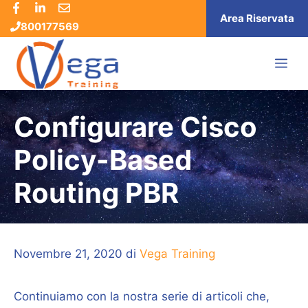
Vai
Area Riservata
800177569
al
contenuto
ME
Configurare Cisco
Policy-Based
Routing PBR
Novembre 21, 2020
di
Vega Training
Continuiamo con la nostra serie di articoli che,