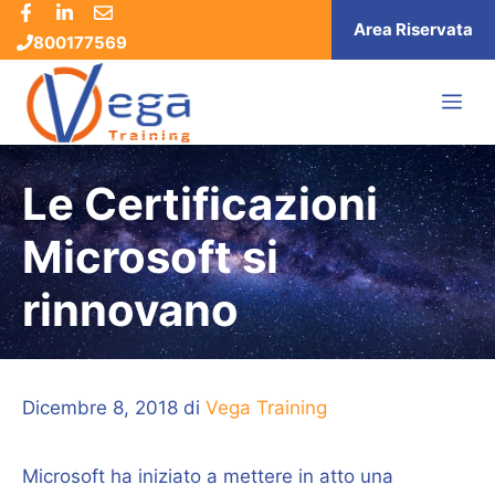
Vai
Area Riservata
800177569
al
contenuto
ME
Le Certificazioni
Microsoft si
rinnovano
Dicembre 8, 2018
di
Vega Training
Microsoft ha iniziato a mettere in atto una