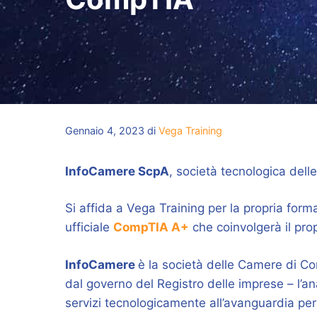
Gennaio 4, 2023
di
Vega Training
InfoCamere ScpA
, società tecnologica del
Si affida a Vega Training per la propria for
ufficiale
CompTIA A+
che coinvolgerà il prop
InfoCamere
è la società delle Camere di Com
dal governo del Registro delle imprese – l’a
servizi tecnologicamente all’avanguardia per