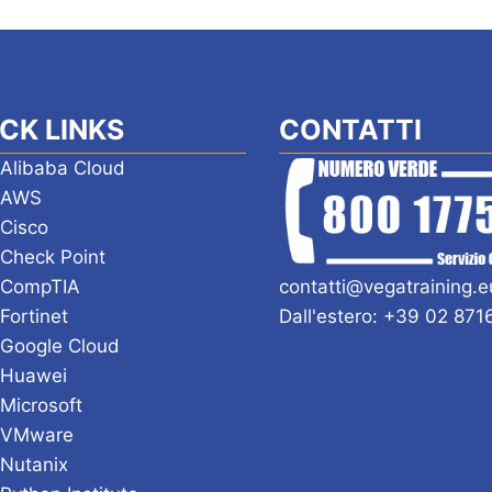
CK LINKS
CONTATTI
 Alibaba Cloud
i AWS
 Cisco
 Check Point
 CompTIA
contatti@vegatraining.e
 Fortinet
Dall'estero: +39 02 87
 Google Cloud
 Huawei
 Microsoft
i VMware
 Nutanix