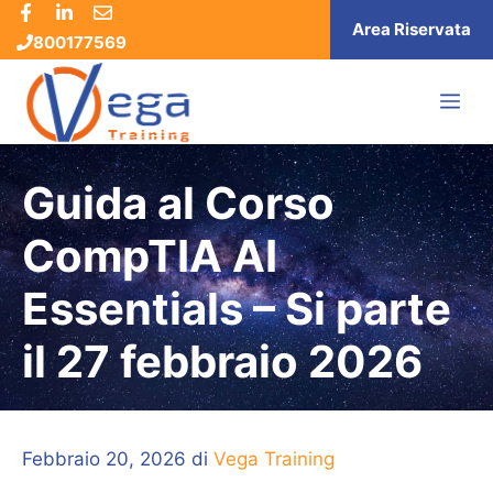
Vai
Area Riservata
800177569
al
contenuto
ME
Guida al Corso
CompTIA AI
Essentials – Si parte
il 27 febbraio 2026
Febbraio 20, 2026
di
Vega Training