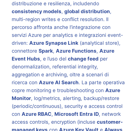
distribuzione e resilienza, includendo
consistency models
,
global distribution
,
multi-region writes e conflict resolution. Il
percorso affronta anche l’integrazione con
servizi Azure per analytics e integrazioni event-
driven:
Azure Synapse Link
(analytical store),
connettore
Spark
,
Azure Functions
,
Azure
Event Hubs
, e l’uso del
change feed
per
denormalization, referential integrity,
aggregation e archiving, oltre a scenari di
ricerca con
Azure AI Search
. La parte operativa
copre monitoring e troubleshooting con
Azure
Monitor
, log/metrics, alerting, backup/restore
(periodic/continuous), security e access control
con
Azure RBAC
,
Microsoft Entra ID
, network
access controls, encryption (incluse
customer-
managed keys
con
Azure Key Vault
e
Always