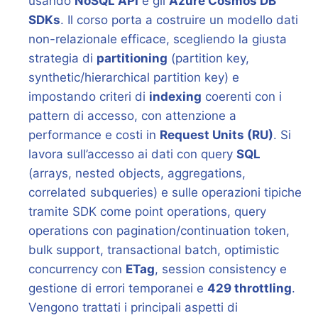
usando
NoSQL API
e gli
Azure Cosmos DB
SDKs
. Il corso porta a costruire un modello dati
non-relazionale efficace, scegliendo la giusta
strategia di
partitioning
(partition key,
synthetic/hierarchical partition key) e
impostando criteri di
indexing
coerenti con i
pattern di accesso, con attenzione a
performance e costi in
Request Units (RU)
. Si
lavora sull’accesso ai dati con query
SQL
(arrays, nested objects, aggregations,
correlated subqueries) e sulle operazioni tipiche
tramite SDK come point operations, query
operations con pagination/continuation token,
bulk support, transactional batch, optimistic
concurrency con
ETag
, session consistency e
gestione di errori temporanei e
429 throttling
.
Vengono trattati i principali aspetti di