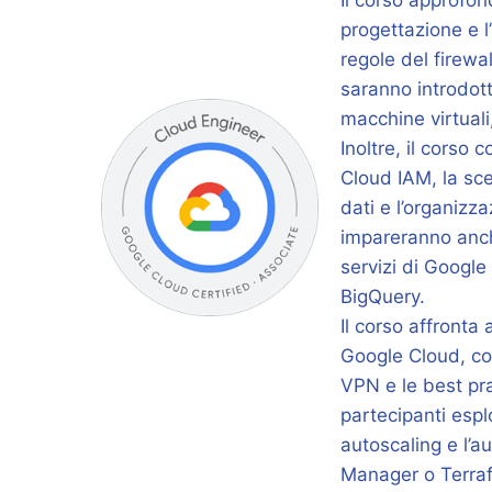
Il corso approfon
progettazione e l
regole del firewa
saranno introdott
macchine virtuali,
Inoltre, il corso 
Cloud IAM, la sce
dati e l’organizza
impareranno anch
servizi di Googl
BigQuery.
Il corso affronta 
Google Cloud, cop
VPN e le best prac
partecipanti espl
autoscaling e l’
Manager o Terrafo