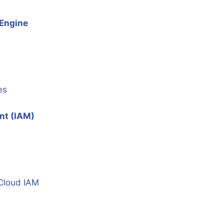
 Engine
es
nt (IAM)
 Cloud IAM