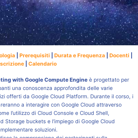
ologia
|
Prerequisiti
|
Durata e Frequenza
|
Docenti
|
Iscrizione
|
Calendario
cting with Google Compute Engine
è progettato per
ipanti una conoscenza approfondita delle varie
izi offerti da Google Cloud Platform. Durante il corso, i
areranno a interagire con Google Cloud attraverso
ome l’utilizzo di Cloud Console e Cloud Shell,
ud Storage buckets e l’impiego di Google Cloud
implementare soluzioni.