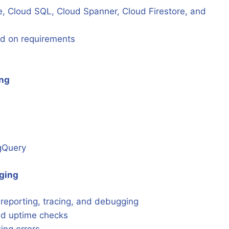
e, Cloud SQL, Cloud Spanner, Cloud Firestore, and
ed on requirements
ing
igQuery
gging
r reporting, tracing, and debugging
and uptime checks