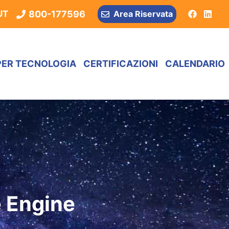
800-177596
UT
Area Riservata
PER TECNOLOGIA
CERTIFICAZIONI
CALENDARIO
 Engine