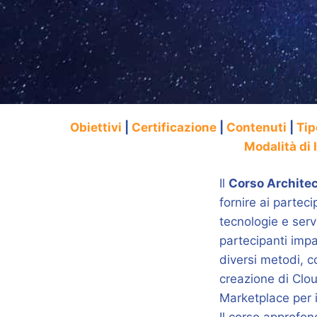
Obiettivi
|
Certificazione
|
Contenuti
|
Tip
Modalità di 
Il
Corso Archite
fornire ai partec
tecnologie e serv
partecipanti imp
diversi metodi, c
creazione di Clo
Marketplace per 