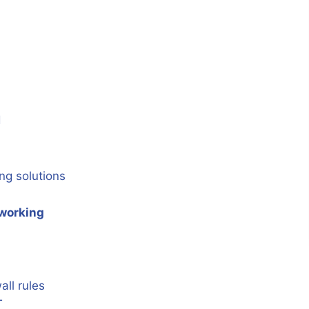
d
ng solutions
tworking
ll rules
T