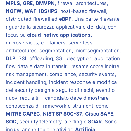
MPLS
,
GRE
,
DMVPN
, firewall architectures,
NGFW
,
WAF
,
IDS/IPS
, host-based firewall,
distributed firewall ed
eBPF
. Una parte rilevante
riguarda la sicurezza applicativa e dei dati, con
focus su
cloud-native applications
,
microservices, containers, serverless
architectures, segmentation, microsegmentation,
DLP
, SSL offloading, SSL decryption, application
flow data e data in transit. L’esame copre inoltre
risk management, compliance, security events,
incident handling, incident response e modifica
del security design a seguito di rischi, eventi o
nuovi requisiti. Il candidato deve dimostrare
conoscenza di framework e strumenti come
MITRE CAPEC
,
NIST SP 800-37
,
Cisco SAFE
,
SOC
, security telemetry, alerting e
SOAR
. Sono
inclusi anche topic relativi ad
Artificial