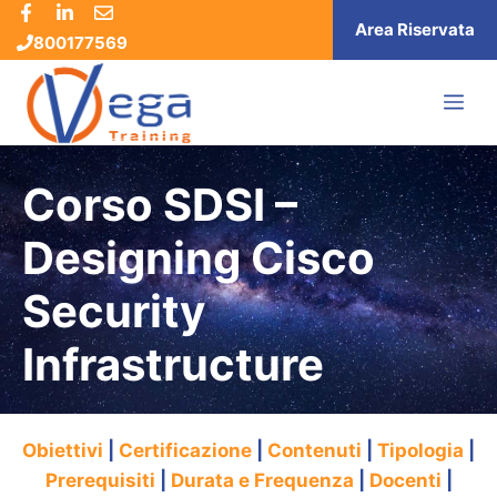
Vai
Area Riservata
800177569
al
contenuto
ME
Corso SDSI –
Designing Cisco
Security
Infrastructure
Obiettivi
|
Certificazione
|
Contenuti
|
Tipologia
|
Prerequisiti
|
Durata e Frequenza
|
Docenti
|