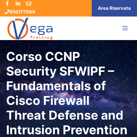
Vai
Area Riservata
800177569
al
contenuto
ME
Corso CCNP
Security SFWIPF –
Fundamentals of
Cisco Firewall
Threat Defense and
Intrusion Prevention