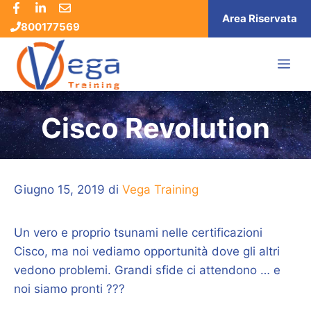
Vai
Area Riservata
800177569
al
contenuto
ME
Cisco Revolution
Giugno 15, 2019
di
Vega Training
Un vero e proprio tsunami nelle certificazioni
Cisco, ma noi vediamo opportunità dove gli altri
vedono problemi. Grandi sfide ci attendono … e
noi siamo pronti ???