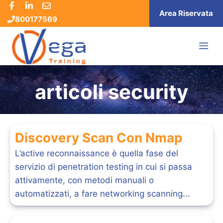
Vai
Area Riservata
800177569
al
contenuto
ME
articoli security
Discovery Scan Con Nmap
L’active reconnaissance è quella fase del
servizio di penetration testing in cui si passa
attivamente, con metodi manuali o
automatizzati, a fare networking scanning...