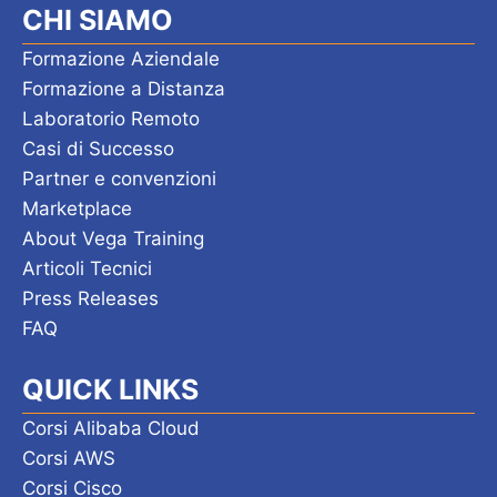
a
CHI SIAMO
v
Formazione Aziendale
i
Formazione a Distanza
Laboratorio Remoto
g
Casi di Successo
a
Partner e convenzioni
z
Marketplace
About Vega Training
i
Articoli Tecnici
o
Press Releases
n
FAQ
e
QUICK LINKS
Corsi Alibaba Cloud
Corsi AWS
Corsi Cisco