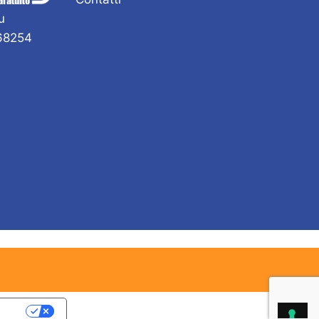
u
168254
acy