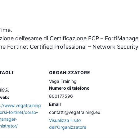
Time.
azione dell’esame di Certificazione FCP – FortiManage
one Fortinet Certified Professional – Network Security
TAGLI
ORGANIZZATORE
:
Vega Training
Numero di telefono
io 5
800177596
 web:
Email
s://www.vegatraining
orsi-fortinet/corso-
contatti@vegatraining.eu
imanager-
Visualizza il sito
istrator/
dell'Organizzatore