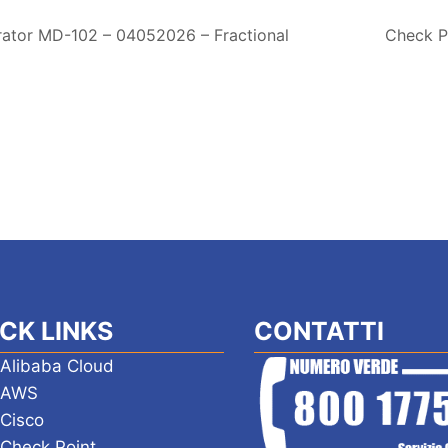
rator MD-102 – 04052026 – Fractional
Check P
CK LINKS
CONTATTI
 Alibaba Cloud
i AWS
 Cisco
 Check Point