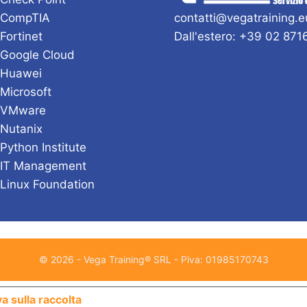
 CompTIA
contatti@vegatraining.e
 Fortinet
Dall'estero: +39 02 87
 Google Cloud
 Huawei
 Microsoft
i VMware
 Nutanix
 Python Institute
 IT Management
 Linux Foundation
© 2026 - Vega Training® SRL - Piva: 01985170743
Le tue preferenze relative alla priv
a sulla raccolta