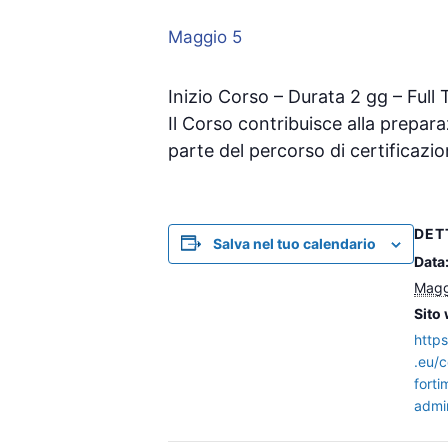
Maggio 5
Inizio Corso – Durata 2 gg – Full 
Il Corso contribuisce alla prepar
parte del percorso di certificazi
DET
Salva nel tuo calendario
Data
Magg
Sito
http
.eu/c
fort
admin