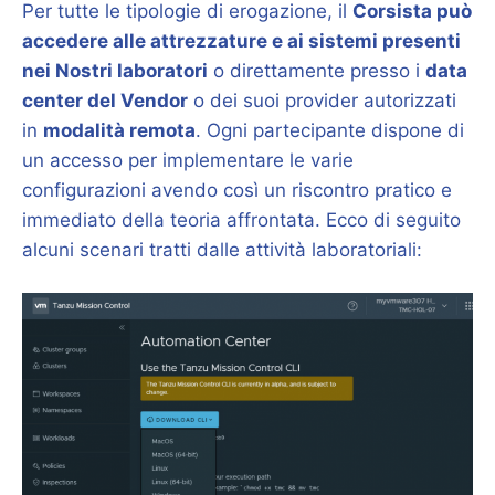
Per tutte le tipologie di erogazione, il
Corsista può
accedere alle attrezzature e ai sistemi presenti
nei Nostri laboratori
o direttamente presso i
data
center del Vendor
o dei suoi provider autorizzati
in
modalità remota
. Ogni partecipante dispone di
un accesso per implementare le varie
configurazioni avendo così un riscontro pratico e
immediato della teoria affrontata. Ecco di seguito
alcuni scenari tratti dalle attività laboratoriali: