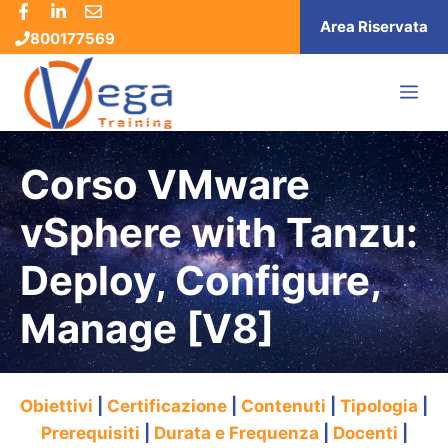
Vai
Area Riservata
800177569
al
contenuto
ME
Corso VMware
vSphere with Tanzu:
Deploy, Configure,
Manage [V8]
Obiettivi
|
Certificazione
|
Contenuti
|
Tipologia
|
Prerequisiti
|
Durata e Frequenza
|
Docenti
|