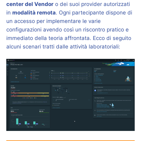
center del Vendor
o dei suoi provider autorizzati
in
modalità remota
. Ogni partecipante dispone di
un accesso per implementare le varie
configurazioni avendo così un riscontro pratico e
immediato della teoria affrontata. Ecco di seguito
alcuni scenari tratti dalle attività laboratoriali: