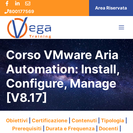
Vai
Area Riservata
800177569
al
contenuto
ME
Corso VMware Aria
Automation: Install,
Configure, Manage
[V8.17]
Obiettivi
|
Certificazione
|
Contenuti
|
Tipologia
|
Prerequisiti
|
Durata e Frequenza
|
Docenti
|