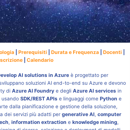
ologia
|
Prerequisiti
|
Durata e Frequenza
|
Docenti
|
Iscrizione
|
Calendario
evelop AI solutions in Azure
è progettato per
 sviluppano soluzioni AI end-to-end su Azure e devono
ity di
Azure AI Foundry
e degli
Azure AI services
in
i, usando
SDK/REST APIs
e linguaggi come
Python
e
parte dalla pianificazione e gestione della soluzione,
a dei servizi più adatti per
generative AI
,
computer
ech
,
information extraction
e
knowledge mining
,