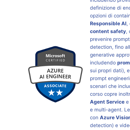
includendo provis
definizione di en
opzioni di contai
Responsible AI
,
content safety
,
prevenire prom
detection, fino a
generative appro
includendo
prom
sui propri dati),
prompt engineerin
scenari che inc
corso copre inolt
Agent Service
e multi-agent. L
con
Azure Visio
detection) e vid