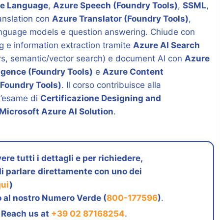
e Language
,
Azure Speech (Foundry Tools)
,
SSML
,
ranslation con
Azure Translator (Foundry Tools)
,
anguage models e question answering. Chiude con
 e information extraction tramite
Azure AI Search
xers, semantic/vector search) e document AI con
Azure
igence (Foundry Tools)
e
Azure Content
Foundry Tools)
. Il corso contribuisce alla
l’esame di
Certificazione Designing and
Microsoft Azure AI Solution
.
ere tutti i dettagli e per richiedere,
i parlare
direttamente con uno dei
qui
)
 al nostro Numero Verde (
800-177596
)
.
 Reach us at
+39 02 87168254
.