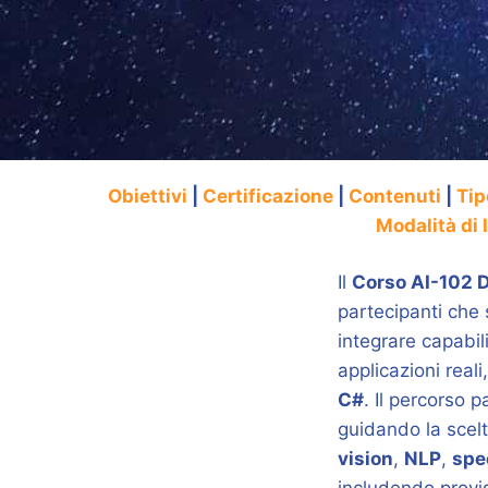
Obiettivi
|
Certificazione
|
Contenuti
|
Tip
Modalità di 
Il
Corso AI-102 D
partecipanti che
integrare capabil
applicazioni real
C#
. Il percorso 
guidando la scelt
vision
,
NLP
,
spe