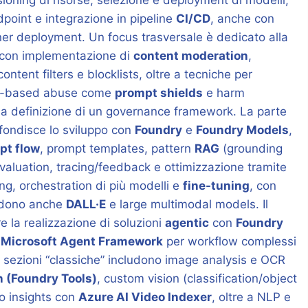
ioning di risorse, selezione e deployment di modelli,
dpoint e integrazione in pipeline
CI/CD
, anche con
ner deployment. Un focus trasversale è dedicato alla
 con implementazione di
content moderation
,
 content filters e blocklists, oltre a tecniche per
pt-based abuse come
prompt shields
e harm
lla definizione di un governance framework. La parte
fondisce lo sviluppo con
Foundry
e
Foundry Models
,
pt flow
, prompt templates, pattern
RAG
(grounding
 evaluation, tracing/feedback e ottimizzazione tramite
g, orchestration di più modelli e
fine-tuning
, con
ludono anche
DALL·E
e large multimodal models. Il
re la realizzazione di soluzioni
agentic
con
Foundry
e
Microsoft Agent Framework
per workflow complessi
e sezioni “classiche” includono image analysis e OCR
n (Foundry Tools)
, custom vision (classification/object
eo insights con
Azure AI Video Indexer
, oltre a NLP e