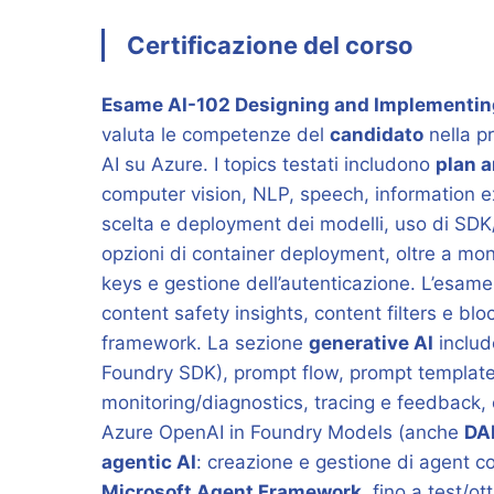
Certificazione del corso
Esame AI-102 Designing and Implementing
valuta le competenze del
candidato
nella p
AI su Azure. I topics testati includono
plan 
computer vision, NLP, speech, information ex
scelta e deployment dei modelli, uso di SDK/
opzioni di container deployment, oltre a mo
keys e gestione dell’autenticazione. L’esam
content safety insights, content filters e bl
framework. La sezione
generative AI
includ
Foundry SDK), prompt flow, prompt template
monitoring/diagnostics, tracing e feedback,
Azure OpenAI in Foundry Models (anche
DA
agentic AI
: creazione e gestione di agent 
Microsoft Agent Framework
, fino a test/