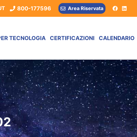
800-177596
UT
Area Riservata
PER TECNOLOGIA
CERTIFICAZIONI
CALENDARIO
02