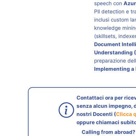
speech con
Azur
PII detection e t
inclusi custom l
knowledge mining
(skillsets, inde
Document Intell
Understanding (
preparazione del
Implementing a 
Contattaci ora per ricev
senza alcun impegno, d
nostri Docenti (
Clicca 
oppure chiamaci subito
Calling from abroad?