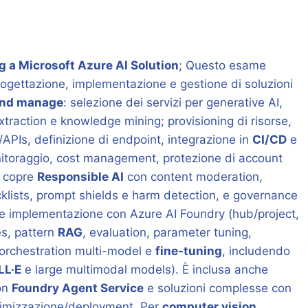
 a Microsoft Azure AI Solution
; Questo esame
rogettazione, implementazione e gestione di soluzioni
and manage
: selezione dei servizi per generative AI,
traction e knowledge mining; provisioning di risorse,
APIs, definizione di endpoint, integrazione in
CI/CD
e
nitoraggio, cost management, protezione di account
e copre
Responsible AI
con content moderation,
ocklists, prompt shields e harm detection, e governance
e implementazione con Azure AI Foundry (hub/project,
s, pattern
RAG
, evaluation, parameter tuning,
 orchestration multi-model e
fine-tuning
, includendo
LL·E
e large multimodal models). È inclusa anche
con
Foundry Agent Service
e soluzioni complesse con
ottimizzazione/deployment. Per
computer vision