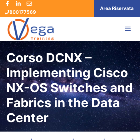
Vai
Area Riservata
800177569
al
contenuto
ME
Corso DCNX –
Implementing Cisco
NX-OS Switches and
Fabrics in the Data
Center