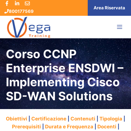
Vai
Area Riservata
800177569
al
contenuto
ME
Corso CCNP
Enterprise ENSDWI –
Implementing Cisco
SD-WAN Solutions
Obiettivi
|
Certificazione
|
Contenuti
|
Tipologia
|
Prerequisiti
|
Durata e Frequenza
|
Docenti
|