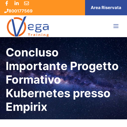
Vai
Area Riservata
800177569
al
contenuto
ME
Concluso
Importante Progetto
Formativo
Kubernetes presso
Empirix