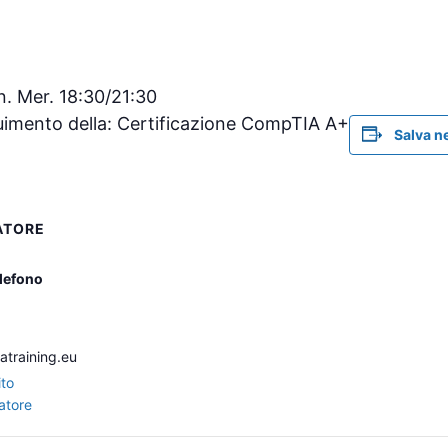
n. Mer. 18:30/21:30
uimento della: Certificazione CompTIA A+
Salva n
ATORE
g
lefono
atraining.eu
ito
atore