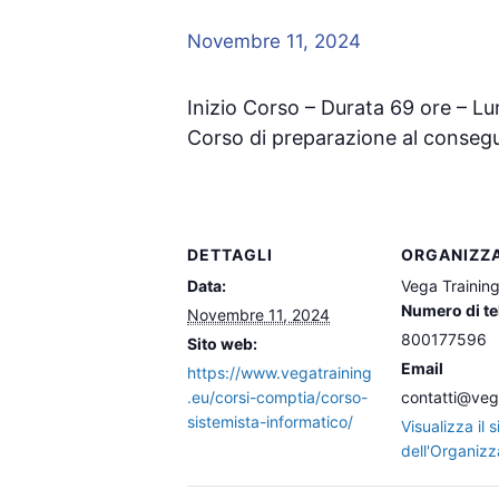
Novembre 11, 2024
Inizio Corso – Durata 69 ore – Lu
Corso di preparazione al conseg
DETTAGLI
ORGANIZZ
Data:
Vega Trainin
Numero di te
Novembre 11, 2024
800177596
Sito web:
Email
https://www.vegatraining
.eu/corsi-comptia/corso-
contatti@veg
sistemista-informatico/
Visualizza il s
dell'Organizz