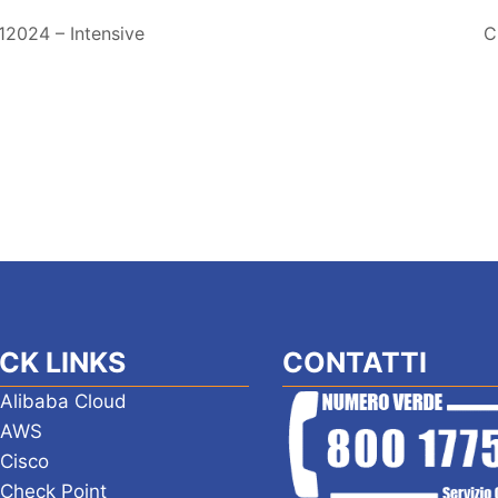
12024 – Intensive
C
CK LINKS
CONTATTI
 Alibaba Cloud
i AWS
 Cisco
 Check Point