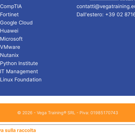
 CompTIA
contatti@vegatraining.e
 Fortinet
Dall'estero: +39 02 87
 Google Cloud
 Huawei
 Microsoft
i VMware
 Nutanix
 Python Institute
 IT Management
 Linux Foundation
© 2026 - Vega Training® SRL - Piva: 01985170743
Le tue preferenze relative alla priv
a sulla raccolta