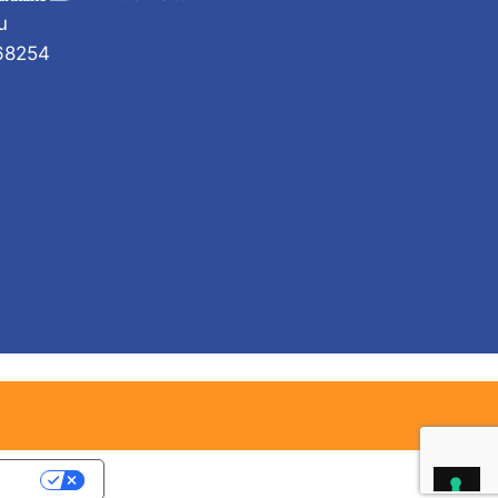
u
168254
acy