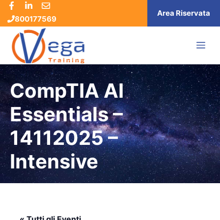
Vai
Area Riservata
800177569
al
contenuto
ME
CompTIA AI
Essentials –
14112025 –
Intensive
« Tutti gli Eventi