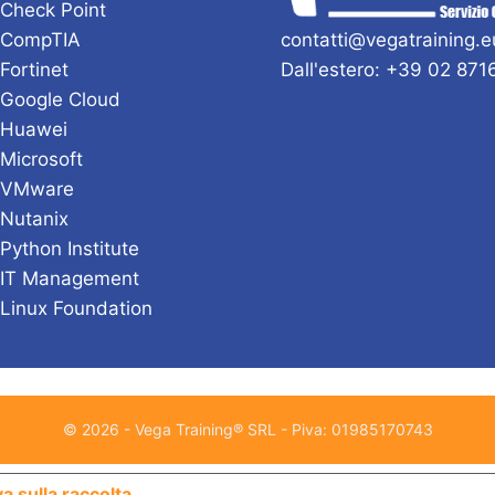
 Check Point
 CompTIA
contatti@vegatraining.e
 Fortinet
Dall'estero: +39 02 87
 Google Cloud
 Huawei
 Microsoft
i VMware
 Nutanix
 Python Institute
 IT Management
 Linux Foundation
© 2026 - Vega Training® SRL - Piva: 01985170743
Le tue preferenze relative alla priv
a sulla raccolta