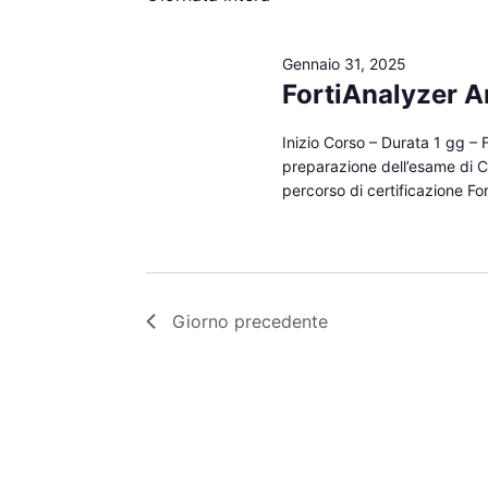
s
i
2025
l
c
R
e
i
Gennaio 31, 2025
z
i
FortiAnalyzer A
P
i
a
c
o
Inizio Corso – Durata 1 gg – F
r
e
n
preparazione dell’esame di Ce
o
percorso di certificazione Fo
a
r
l
l
a
c
a
C
a
d
h
a
Giorno precedente
e
i
t
a
v
a
v
i
.
e
s
.
C
t