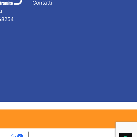
Contatti
u
168254
acy