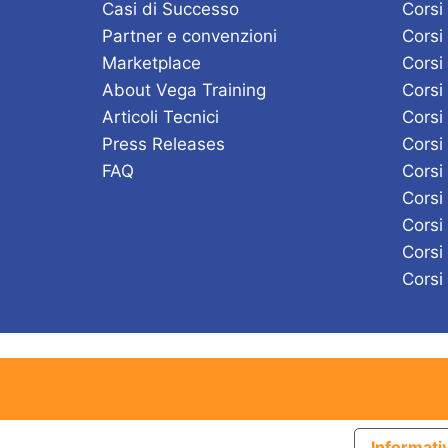
Casi di Successo
Corsi
l
Partner e convenzioni
Corsi
a
Marketplace
Corsi
C
About Vega Training
Corsi
h
Articoli Tecnici
Corsi
i
Press Releases
Corsi
a
FAQ
Cors
v
Corsi
e
Corsi
.
Corsi
Corsi
Informativ