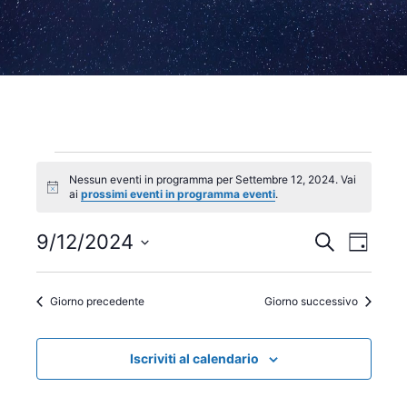
Eventi
Nessun eventi in programma per Settembre 12, 2024. Vai
N
ai
prossimi eventi in programma eventi
.
for
o
t
i
9/12/2024
E
E
C
Settembre
G
c
e
v
e
S
i
v
r
o
12,
e
e
c
Giorno precedente
Giorno successivo
e
r
a
l
n
n
2024
n
o
e
t
Iscriviti al calendario
z
t
o
i
V