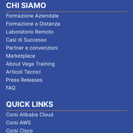
e
CHI SIAMO
e
N
Formazione Aziendale
Formazione a Distanza
a
Laboratorio Remoto
v
Casi di Successo
i
Partner e convenzioni
Marketplace
g
About Vega Training
a
Articoli Tecnici
z
Press Releases
FAQ
i
o
QUICK LINKS
n
Corsi Alibaba Cloud
e
Corsi AWS
Corsi Cisco