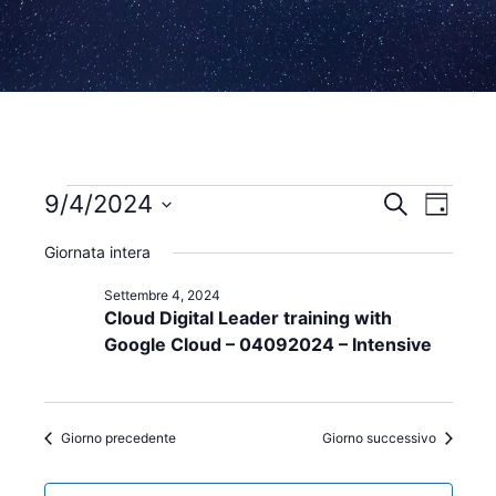
Eventi
9/4/2024
E
E
C
G
e
v
S
i
v
r
for
Giornata intera
o
e
e
c
e
r
a
l
Settembre 4, 2024
n
Settembre
n
Cloud Digital Leader training with
n
o
e
t
Google Cloud – 04092024 – Intensive
4,
z
t
o
i
i
V
2024
o
i
R
Giorno precedente
Giorno successivo
n
s
a
i