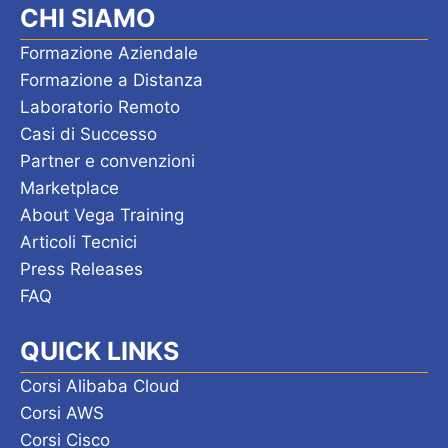
a
CHI SIAMO
v
Formazione Aziendale
i
Formazione a Distanza
Laboratorio Remoto
g
Casi di Successo
a
Partner e convenzioni
z
Marketplace
About Vega Training
i
Articoli Tecnici
o
Press Releases
n
FAQ
e
QUICK LINKS
Corsi Alibaba Cloud
Corsi AWS
Corsi Cisco