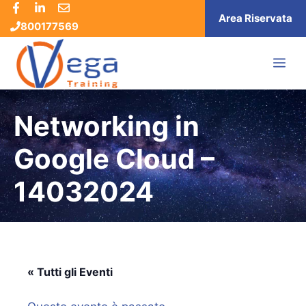
Vai
Area Riservata
800177569
al
contenuto
ME
Networking in
Google Cloud –
14032024
« Tutti gli Eventi