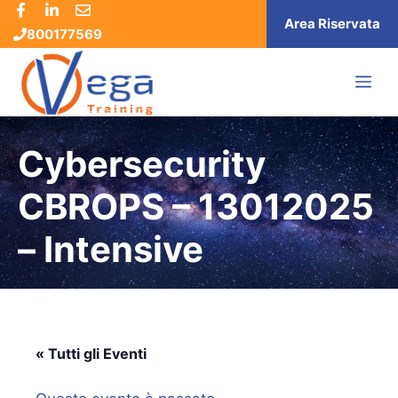
Vai
Area Riservata
800177569
al
contenuto
ME
Cybersecurity
CBROPS – 13012025
– Intensive
« Tutti gli Eventi