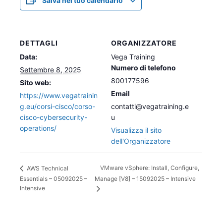
Salva nel tuo calendario
DETTAGLI
ORGANIZZATORE
Data:
Vega Training
Numero di telefono
Settembre 8, 2025
800177596
Sito web:
Email
https://www.vegatrainin
g.eu/corsi-cisco/corso-
contatti@vegatraining.e
cisco-cybersecurity-
u
operations/
Visualizza il sito
dell'Organizzatore
VMware vSphere: Install, Configure,
AWS Technical
Essentials – 05092025 –
Manage [V8] – 15092025 – Intensive
Intensive