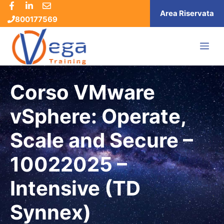
Vai
Area Riservata
800177569
al
contenuto
ME
Corso VMware
vSphere: Operate,
Scale and Secure –
10022025 –
Intensive (TD
Synnex)