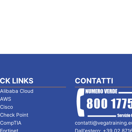
CK LINKS
CONTATTI
 Alibaba Cloud
i AWS
 Cisco
 Check Point
 CompTIA
contatti@vegatraining.e
 Fortinet
Dall'estero: +39 02 87