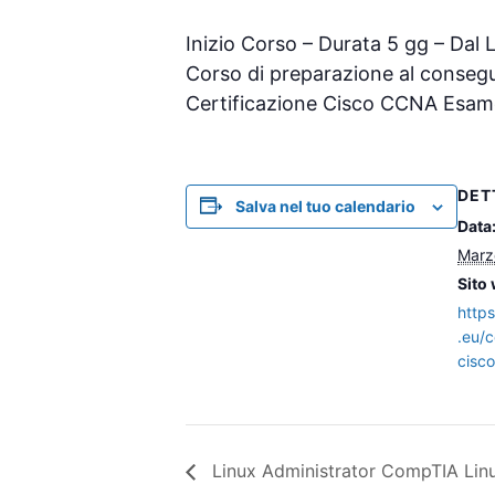
Inizio Corso – Durata 5 gg – Dal 
Corso di preparazione al conseg
Certificazione Cisco CCNA Esa
DET
Salva nel tuo calendario
Data
Marz
Sito
http
.eu/c
cisc
Linux Administrator CompTIA Lin