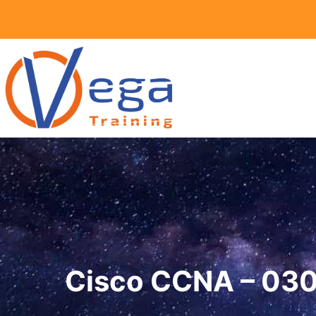
Vai
al
contenuto
Cisco CCNA – 030