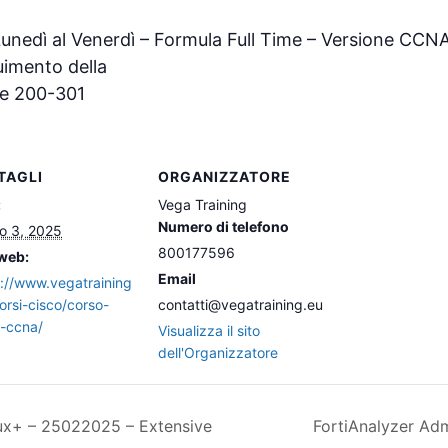
Lunedì al Venerdì – Formula Full Time – Versione CCNA
uimento della
me 200-301
TAGLI
ORGANIZZATORE
:
Vega Training
Numero di telefono
o 3, 2025
800177596
 web:
Email
s://www.vegatraining
orsi-cisco/corso-
contatti@vegatraining.eu
o-ccna/
Visualizza il sito
dell'Organizzatore
ux+ – 25022025 – Extensive
FortiAnalyzer Adm