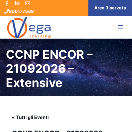
Vai
Area Riservata
800177569
al
contenuto
ME
CCNP ENCOR –
21092026 –
Extensive
« Tutti gli Eventi