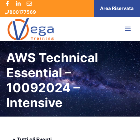
Vai
Area Riservata
800177569
al
contenuto
ME
AWS Technical
Essential –
10092024 –
Intensive
« Tutti gli Eventi