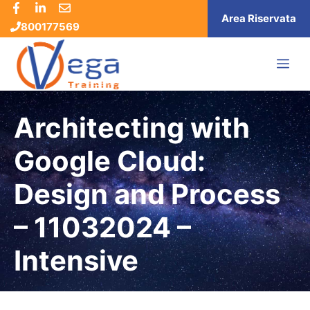
Vai
Area Riservata
800177569
al
contenuto
ME
Architecting with
Google Cloud:
Design and Process
– 11032024 –
Intensive