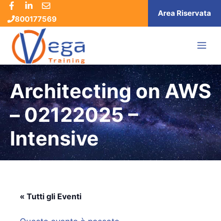
Vai
Area Riservata
800177569
al
contenuto
ME
Architecting on AWS
– 02122025 –
Intensive
« Tutti gli Eventi